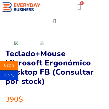
0
Teclado+Mouse
Microsoft Ergonómico
USD $
Desktop FB (Consultar
PEN S/.
por stock)
390
$