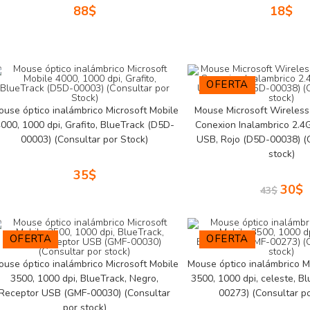
88
$
18
$
OFERTA
ouse óptico inalámbrico Microsoft Mobile
Mouse Microsoft Wireless
000, 1000 dpi, Grafito, BlueTrack (D5D-
Conexion Inalambrico 2.4
00003) (Consultar por Stock)
USB, Rojo (D5D-00038) (C
stock)
35
$
30
$
43
$
OFERTA
OFERTA
ouse óptico inalámbrico Microsoft Mobile
Mouse óptico inalámbrico M
3500, 1000 dpi, BlueTrack, Negro,
3500, 1000 dpi, celeste, B
Receptor USB (GMF-00030) (Consultar
00273) (Consultar po
por stock)