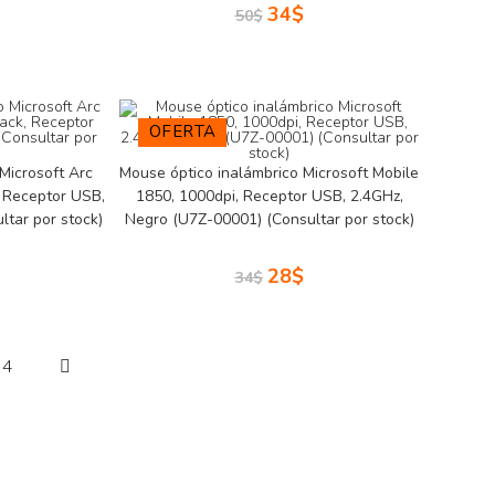
34
$
50
$
OFERTA
Microsoft Arc
Mouse óptico inalámbrico Microsoft Mobile
, Receptor USB,
1850, 1000dpi, Receptor USB, 2.4GHz,
tar por stock)
Negro (U7Z-00001) (Consultar por stock)
28
$
34
$
4