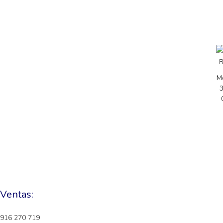
M
3
Ventas:
916 270 719