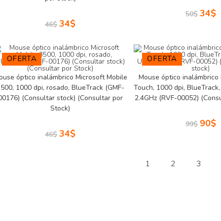
34
$
50
$
34
$
46
$
OFERTA
OFERTA
ouse óptico inalámbrico Microsoft Mobile
Mouse óptico inalámbrico 
500, 1000 dpi, rosado, BlueTrack (GMF-
Touch, 1000 dpi, BlueTrack
00176) (Consultar stock) (Consultar por
2.4GHz (RVF-00052) (Consul
Stock)
90
$
99
$
34
$
46
$
1
2
3