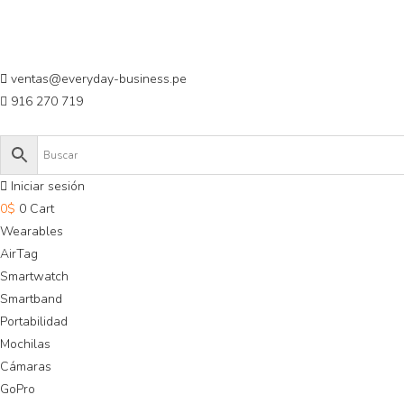
Saltar
al
contenido
ventas@everyday-business.pe
916 270 719
Iniciar sesión
0
$
0
Cart
Wearables
AirTag
Smartwatch
Smartband
Portabilidad
Mochilas
Cámaras
GoPro