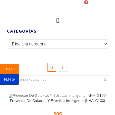
0
CATEGORÍAS
USD $
PEN S/.
Ordenar por los últimos
Proyector De Galaxias Y Estrellas Inteligente (NHA-G100)
50
$