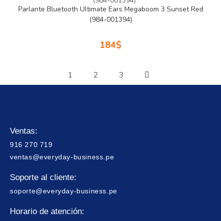
Parlante Bluetooth Ultimate Ears Megaboom 3 Sunset Red
(984-001394)
184
$
1
2
3
Ventas:
916 270 719
ventas@everyday-business.pe
Soporte al cliente:
soporte@everyday-business.pe
Horario de atención: