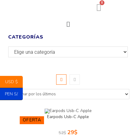
0
CATEGORÍAS
USD $
PEN S/.
Earpods Usb-C Apple
OFERTA
29
$
52
$