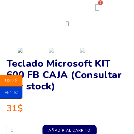
0
Teclado Microsoft KIT
600 FB CAJA (Consultar
USD $
por stock)
PEN S/.
31
$
AÑADIR AL CARRITO