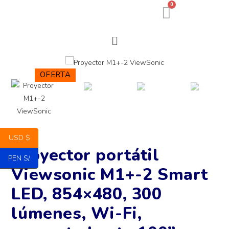
0
OFERTA
USD $
Proyector portátil
PEN S/.
Viewsonic M1+-2 Smart
LED, 854×480, 300
lúmenes, Wi-Fi,