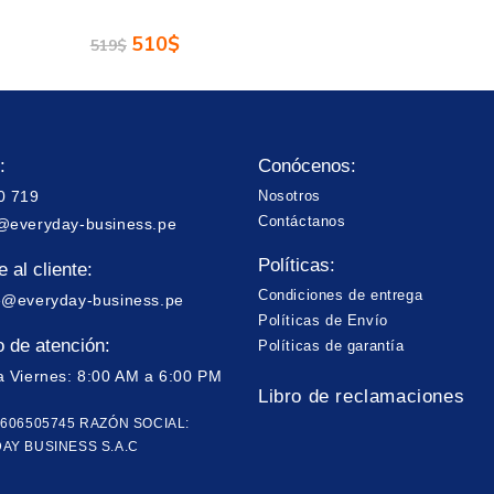
510
$
519
$
:
Conócenos:
0 719
Nosotros
Contáctanos
@everyday-business.pe
Políticas:
 al cliente:
Condiciones de entrega
e@everyday-business.pe
Políticas de Envío
o de atención:
Políticas de garantía
a Viernes: 8:00 AM a 6:00 PM
Libro de reclamaciones
0606505745 RAZÓN SOCIAL:
AY BUSINESS S.A.C