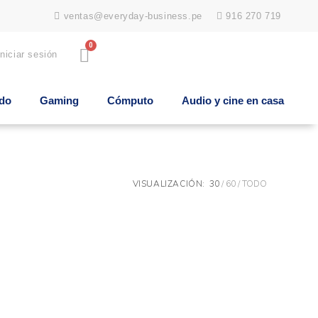
ventas@everyday-business.pe
916 270 719
0
Iniciar sesión
ido
Gaming
Cómputo
Audio y cine en casa
VISUALIZACIÓN:
30
60
TODO