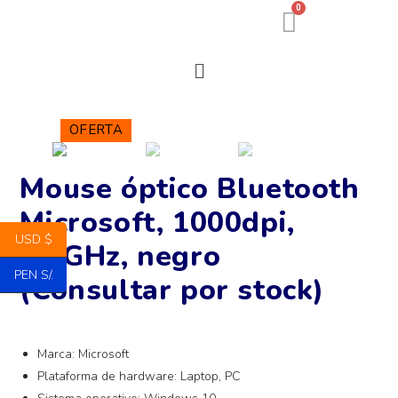
0
OFERTA
Mouse óptico Bluetooth
Microsoft, 1000dpi,
USD $
2.4GHz, negro
PEN S/.
(Consultar por stock)
Marca: Microsoft
Plataforma de hardware: Laptop, PC