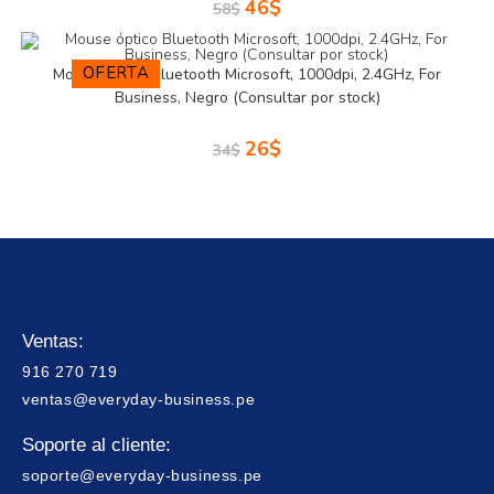
46
$
58
$
OFERTA
Mouse óptico Bluetooth Microsoft, 1000dpi, 2.4GHz, For
Business, Negro (Consultar por stock)
26
$
34
$
Ventas:
916 270 719
ventas@everyday-business.pe
Soporte al cliente:
soporte@everyday-business.pe