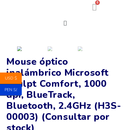
0
Mouse óptico
inalámbrico Microsoft
USD $
Sculpt Comfort, 1000
PEN S/.
dpi, BlueTrack,
Bluetooth, 2.4GHz (H3S-
00003) (Consultar por
stock)