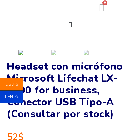
0
Headset con micrófono
Microsoft Lifechat LX-
USD $
6000 for business,
PEN S/.
Conector USB Tipo-A
(Consultar por stock)
52
$