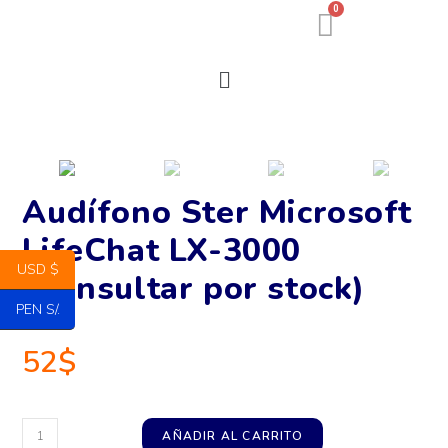
0
Audífono Ster Microsoft
LifeChat LX-3000
USD $
(Consultar por stock)
PEN S/.
52
$
AÑADIR AL CARRITO