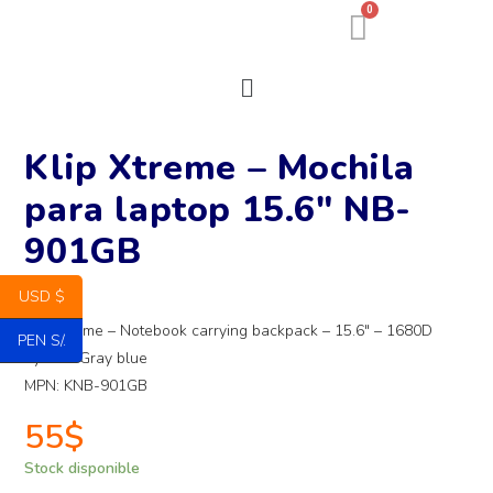
0
Klip Xtreme – Mochila
para laptop 15.6″ NB-
901GB
USD $
Klip Xtreme – Notebook carrying backpack – 15.6″ – 1680D
PEN S/.
nylon – Gray blue
MPN: KNB-901GB
55
$
Stock disponible