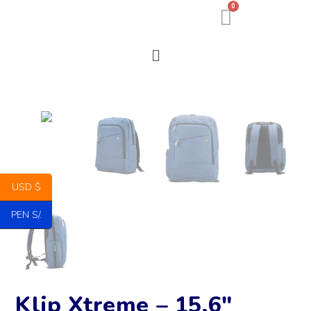
0
USD $
PEN S/.
Klip Xtreme – 15.6″