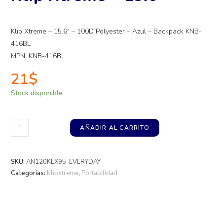
Klip Xtreme – 15.6″ – 100D Polyester – Azul – Backpack KNB-
416BL
MPN: KNB-416BL
21
$
Stock disponible
AÑADIR AL CARRITO
SKU:
AN120KLX95-EVERYDAY
Categorías:
Klipxtreme
,
Portabilidad