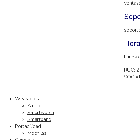
ventas
Sopo
soport
Hora
Lunes 
RUC: 
SOCIAL
Wearables
AirTag
Smartwatch
Smartband
Portabilidad
Mochilas
Cámaras