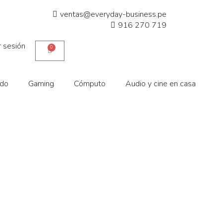
ventas@everyday-business.pe
916 270 719
ar sesión
0
ido
Gaming
Cómputo
Audio y cine en casa