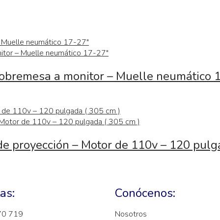
 sobremesa a monitor – Muelle neumático 
e proyección – Motor de 110v – 120 pulg
as:
Conócenos:
70 719
Nosotros