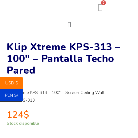
0
Klip Xtreme KPS-313 –
100″ – Pantalla Techo
Pared
USD $
Klip Xtreme KPS-313 – 100″ – Screen Ceiling Wall
PEN S/.
MPN: KPS-313
124
$
Stock disponible