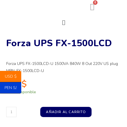
0
Forza UPS FX-1500LCD
Forza UPS FX-1500LCD-U 1500VA 840W 8 Out 220V US plug
MPN: FX-1500LCD-U
USD $
249
$
PEN S/.
Stock disponible
AÑADIR AL CARRITO