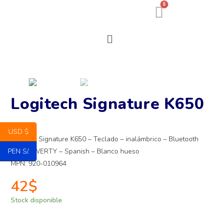
0
Logitech Signature K650
USD $
Logitech Signature K650 – Teclado – inalámbrico – Bluetooth
PEN S/.
5.1 – QWERTY – Spanish – Blanco hueso
MPN: 920-010964
42
$
Stock disponible