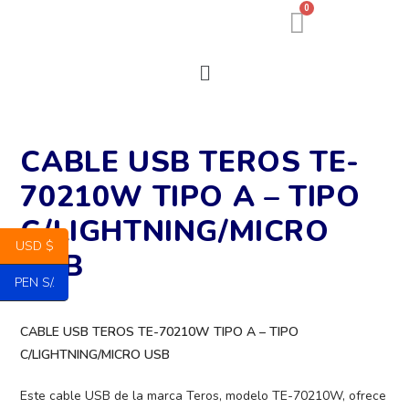
0
CABLE USB TEROS TE-
70210W TIPO A – TIPO
C/LIGHTNING/MICRO
USD $
USB
PEN S/.
CABLE USB TEROS TE-70210W TIPO A – TIPO
C/LIGHTNING/MICRO USB
Este cable USB de la marca Teros, modelo TE-70210W, ofrece