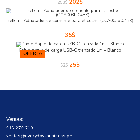
202
$
258
$
Belkin – Adaptador de corriente para el coche (CCA003bt04BK)
35
$
Cable Apple de carga USB-C trenzado 1m – Blanco
OFERTA
25
$
52
$
Ventas:
916 270 719
ventas@everyday-business.pe