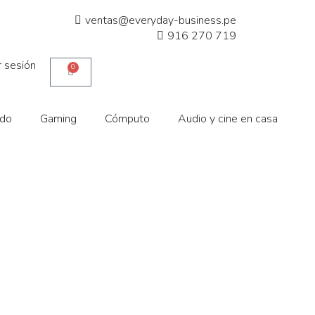
ventas@everyday-business.pe
916 270 719
ar sesión
0
ido
Gaming
Cómputo
Audio y cine en casa