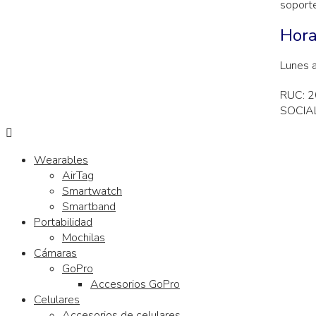
soport
Hora
Lunes 
RUC: 
SOCIAL
Wearables
AirTag
Smartwatch
Smartband
Portabilidad
Mochilas
Cámaras
GoPro
Accesorios GoPro
Celulares
Accesorios de celulares