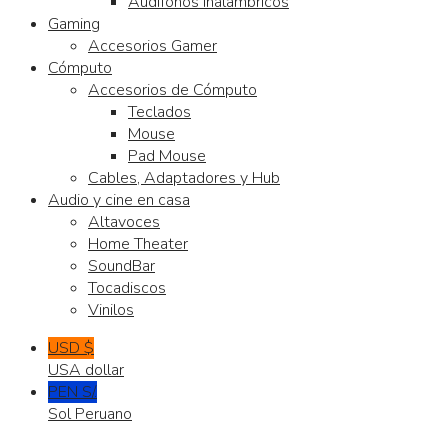
Audífonos Inalámbricos
Gaming
Accesorios Gamer
Cómputo
Accesorios de Cómputo
Teclados
Mouse
Pad Mouse
Cables, Adaptadores y Hub
Audio y cine en casa
Altavoces
Home Theater
SoundBar
Tocadiscos
Vinilos
USD $
USA dollar
PEN S/.
Sol Peruano