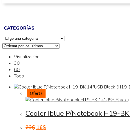
CATEGORÍAS
Visualización:
30
60
Todo
Oferta
Cooler Iblue P/Notebook H19-B
23
$
16
$