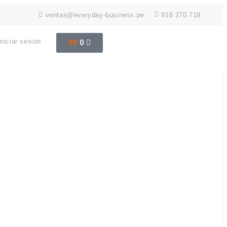
ventas@everyday-business.pe
916 270 719
Iniciar sesión
0
$
0