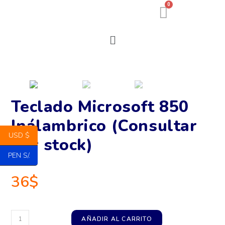
0
Teclado Microsoft 850
Inálambrico (Consultar
USD $
por stock)
PEN S/.
36
$
AÑADIR AL CARRITO