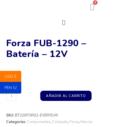
0
Forza FUB-1290 –
Batería – 12V
38
$
USD $
PEN S/.
AÑADIR AL CARRITO
SKU:
BT320FOR02-EVERYDAY
Categorías:
Componentes
,
Cómputo
,
Forza
,
Marcas