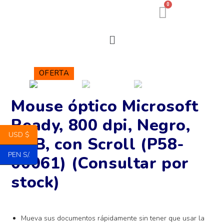
0
OFERTA
Mouse óptico Microsoft
Ready, 800 dpi, Negro,
USD $
USB, con Scroll (P58-
PEN S/.
00061) (Consultar por
stock)
Mueva sus documentos rápidamente sin tener que usar la