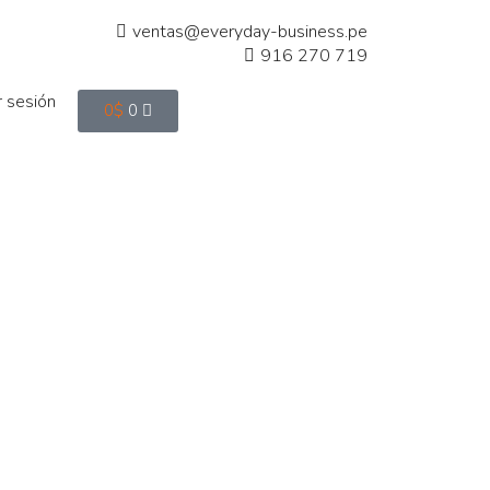
ventas@everyday-business.pe
916 270 719
ar sesión
0
$
0