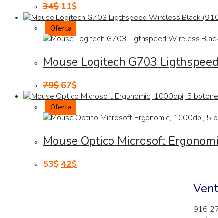
34
$
11
$
Oferta
Mouse Logitech G703 Ligthspeed 
79
$
67
$
Oferta
Mouse Optico Microsoft Ergonomic
53
$
42
$
Vent
916 2