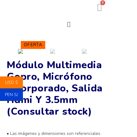
0
OFERTA
Módulo Multimedia
Gopro, Micrófono
USD $
Incorporado, Salida
PEN S/.
Hdmi Y 3.5mm
(Consultar stock)
• Las imágenes y dimensiones son referenciales.