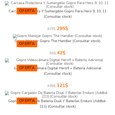
OFERTA
Carcasa Protectora Y Sumergible Gopro Para Hero 9, 10, 11
(Consultar stock)
295
$
377
$
Gopro Manejar Gopro The Handler (Consultar stock)
OFERTA
42
$
55
$
OFERTA
Gopro Videocámara Digital Hero9 + Batería Adicional
(Consultar stock)
321
$
370
$
OFERTA
Gopro Cargador De Batería Dual Y Baterías Enduro (Addbd-
211) (Consultar stock)