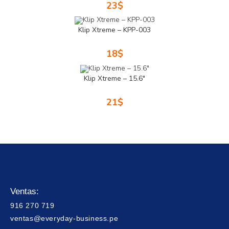
23
$
Klip Xtreme – KPP-003
18
$
Klip Xtreme – 15.6″
21
$
Ventas:
916 270 719
ventas@everyday-business.pe