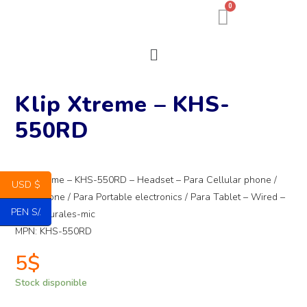
0
Klip Xtreme – KHS-
550RD
Klip Xtreme – KHS-550RD – Headset – Para Cellular phone /
USD $
Para Phone / Para Portable electronics / Para Tablet – Wired –
PEN S/.
supra-aurales-mic
MPN: KHS-550RD
5
$
Stock disponible