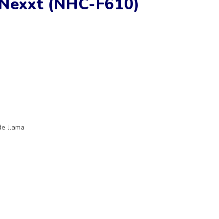
 Nexxt (NHC-F610)
de llama