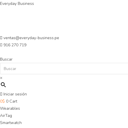
Saltar
Everyday Business
al
contenido
ventas@everyday-business.pe
916 270 719
Buscar
×
Iniciar sesión
0
$
0
Cart
Wearables
AirTag
Smartwatch