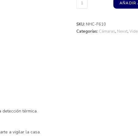
Cámara
AÑADIR 
Inteligente
Wi-
Fi
SKU:
NHC-F610
Categorías:
Cámaras
,
Nexxt
,
Vide
con
Reflectores
Nexxt
(NHC-
F610)
cantidad
 detección térmica.
te a vigilar la casa.