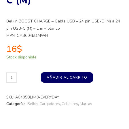
C (M)
Belkin BOOST CHARGE – Cable USB – 24 pin USB-C (M) a 24
pin USB-C (M) – 1 m – blanco
MPN: CAB004bt1MWH
16
$
Stock disponible
AÑADIR AL CARRITO
SKU:
AC405BLK48-EVERYDAY
Categorías:
Belkin
,
Cargadores
,
Celulares
,
Marcas