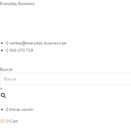
Saltar
Everyday Business
al
contenido
ventas@everyday-business.pe
916 270 719
Buscar
×
Iniciar sesión
0
$
0
Cart