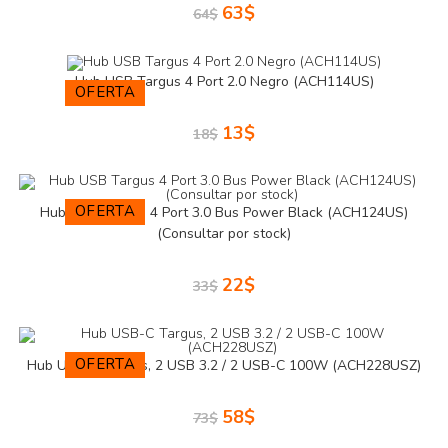
63
$
64
$
Hub USB Targus 4 Port 2.0 Negro (ACH114US)
OFERTA
13
$
18
$
OFERTA
Hub USB Targus 4 Port 3.0 Bus Power Black (ACH124US)
(Consultar por stock)
22
$
33
$
OFERTA
Hub USB-C Targus, 2 USB 3.2 / 2 USB-C 100W (ACH228USZ)
58
$
73
$