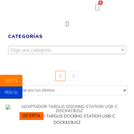
0
CATEGORÍAS
Elige una categoría
USD $
PEN S/.
OFERTA
ADAPTADOR TARGUS DOCKING STATION USB-C
DOCK419USZ