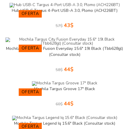
Hub USB-C Targus 4-Port USB-A 3.0, Plomo (ACH226BT)
OFERTA
43
$
57
$
OFERTA
Mochila Targus City Fusion Everyday 15.6″ 19l Black (Tbb628gl)
(Consultar stock)
44
$
58
$
Mochila Targus Groove 17″ Black
OFERTA
44
$
60
$
Mochila Targus Legend Iq 15.6″ Black (Consultar stock)
OFERTA