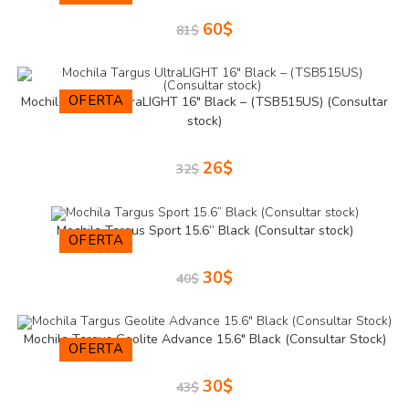
60
$
81
$
OFERTA
Mochila Targus UltraLIGHT 16″ Black – (TSB515US) (Consultar
stock)
26
$
32
$
Mochila Targus Sport 15.6” Black (Consultar stock)
OFERTA
30
$
40
$
Mochila Targus Geolite Advance 15.6″ Black (Consultar Stock)
OFERTA
30
$
43
$