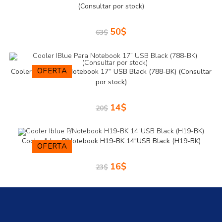
(Consultar por stock)
50
$
63
$
OFERTA
Cooler IBlue Para Notebook 17” USB Black (788-BK) (Consultar
por stock)
14
$
20
$
Cooler Iblue P/Notebook H19-BK 14″USB Black (H19-BK)
OFERTA
16
$
23
$