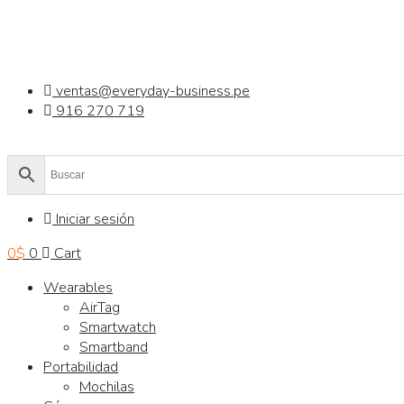
Saltar
al
contenido
ventas@everyday-business.pe
916 270 719
Iniciar sesión
0
$
0
Cart
Wearables
AirTag
Smartwatch
Smartband
Portabilidad
Mochilas