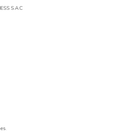
ESS S.A.C
es.