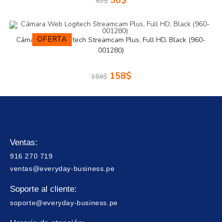
50
$
63
$
OFERTA
Cámara Web Logitech Streamcam Plus, Full HD, Black (960-
001280)
158
$
184
$
Ventas:
916 270 719
ventas@everyday-business.pe
Soporte al cliente:
soporte@everyday-business.pe