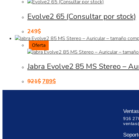
Evolve2 65 (Consultar por stock)
249
$
Oferta
Jabra Evolve2 85 MS Stereo – Au
921
$
789
$
Ventas
916 27
ventas
Soporte