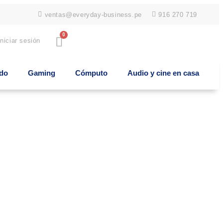
ventas@everyday-business.pe
916 270 719
0
Iniciar sesión
ido
Gaming
Cómputo
Audio y cine en casa