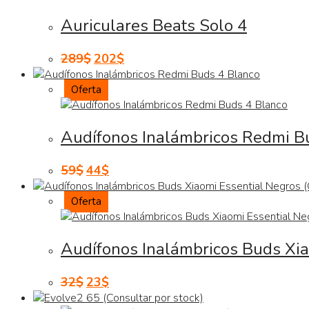
Auriculares Beats Solo 4
289
$
202
$
Oferta
Audífonos Inalámbricos Redmi B
59
$
44
$
Oferta
Audífonos Inalámbricos Buds Xia
32
$
23
$