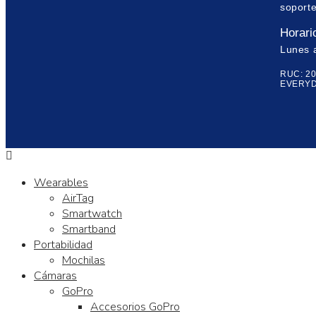
soport
Horari
Lunes 
RUC: 2
EVERYD
Wearables
AirTag
Smartwatch
Smartband
Portabilidad
Mochilas
Cámaras
GoPro
Accesorios GoPro