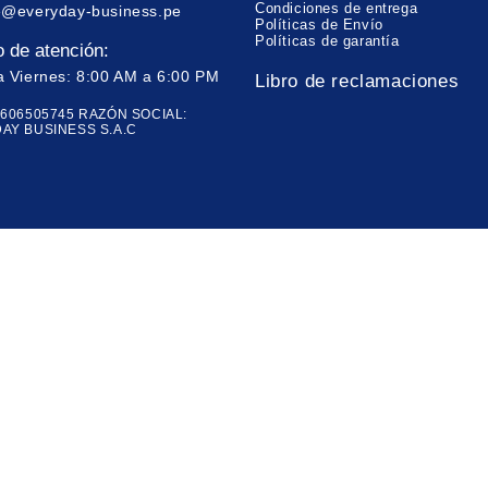
Condiciones de entrega
e@everyday-business.pe
Políticas de Envío
Políticas de garantía
o de atención:
a Viernes: 8:00 AM a 6:00 PM
Libro de reclamaciones
0606505745 RAZÓN SOCIAL:
AY BUSINESS S.A.C