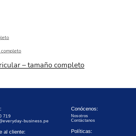
ricular – tamaño completo
:
Conócenos:
0 719
Nosotros
Contáctanos
@everyday-business.pe
Políticas:
 al cliente: