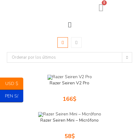
0
Ordenar por los últimos
Razer Seiren V2 Pro
USD $
PEN S/.
166
$
Razer Seiren Mini – Micrófono
58
$