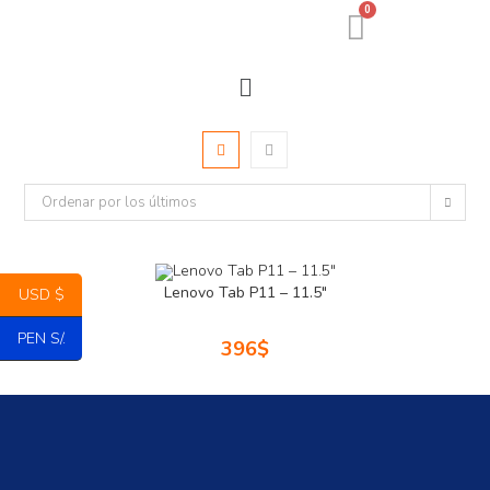
0
Ordenar por los últimos
Lenovo Tab P11 – 11.5″
USD $
PEN S/.
396
$