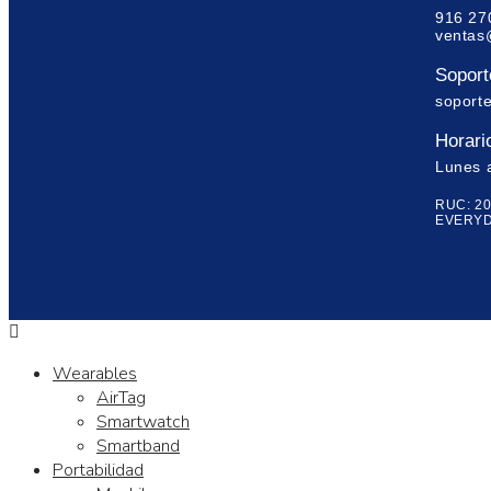
916 27
ventas
Soporte
soport
Horari
Lunes 
RUC: 2
EVERYD
Wearables
AirTag
Smartwatch
Smartband
Portabilidad