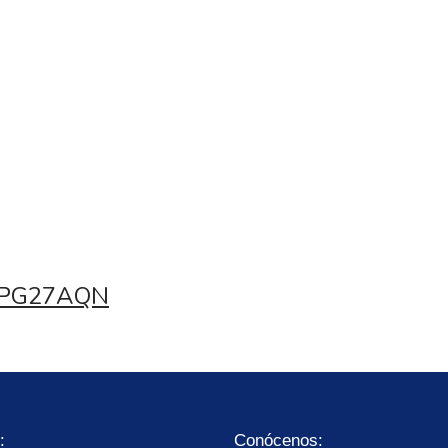
z PG27AQN
:
Conócenos: