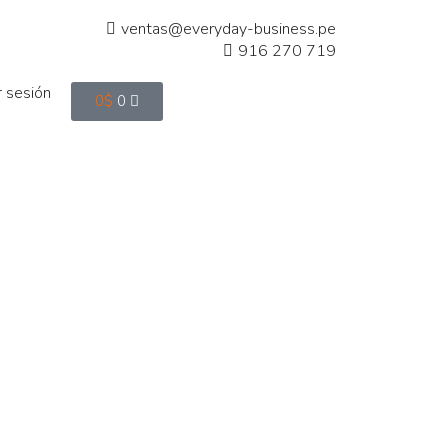
ventas@everyday-business.pe
916 270 719
ar sesión
0
$
0