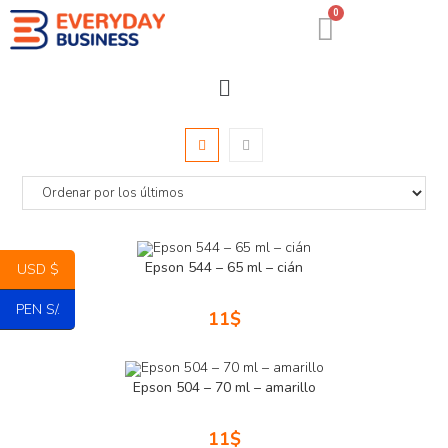
0
Epson 544 – 65 ml – cián
USD $
PEN S/.
11
$
Epson 504 – 70 ml – amarillo
11
$