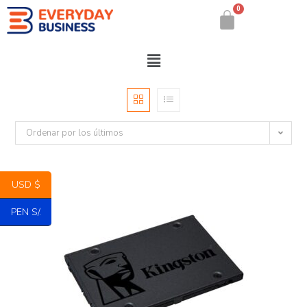
0
Ordenar por los últimos
USD $
PEN S/.