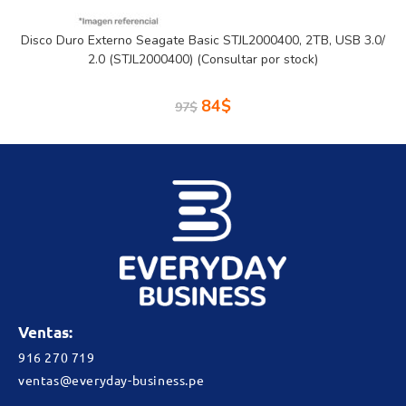
Disco Duro Externo Seagate Basic STJL2000400, 2TB, USB 3.0/
2.0 (STJL2000400) (Consultar por stock)
84
$
97
$
Ventas:
916 270 719
ventas@everyday-business.pe