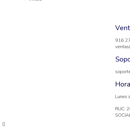
Vent
916 2
ventas
Sopo
soport
Hora
Lunes 
RUC: 
SOCIAL