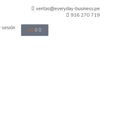
ventas@everyday-business.pe
916 270 719
ar sesión
0
$
0