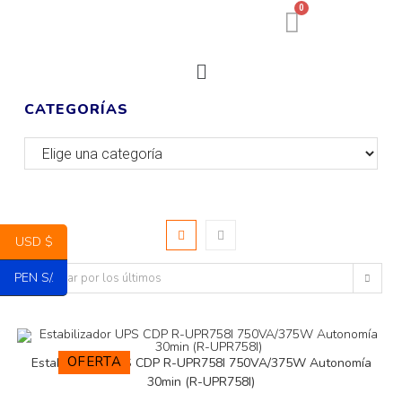
0
CATEGORÍAS
USD $
PEN S/.
Ordenar por los últimos
OFERTA
Estabilizador UPS CDP R-UPR758I 750VA/375W Autonomía
30min (R-UPR758I)