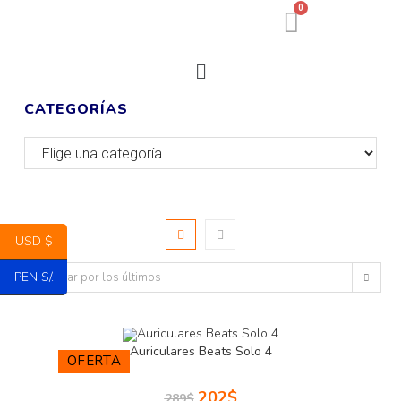
0
CATEGORÍAS
USD $
PEN S/.
Ordenar por los últimos
Auriculares Beats Solo 4
OFERTA
202
$
289
$